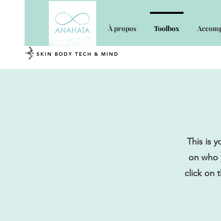
À propos
Toolbox
Accomp
SKIN BODY TECH & MIND
This is 
on who y
click on 