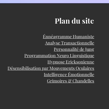
Plan du site
Énnéagramme Humaniste
Analyse Transactionnelle
Personnalité de Jung
Programmation Neuro Linguistique
Hypnose Ericksonienne
Désensibilisation par Mouvements Oculaires
Intelligence Émotionnelle
Grimoires & Chandelles