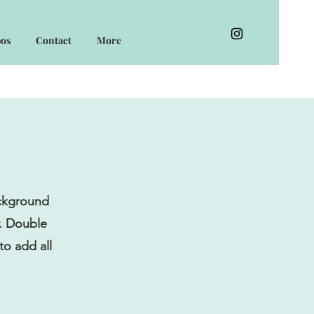
pos
Contact
More
ackground
r. Double
to add all